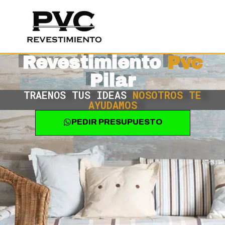
Ir
Mai
al
Men
contenido
Revestimiento
Pvc
Pilar
TRAENOS TUS IDEAS
NOSOTROS TE
AYUDAMOS
PEDIR PRESUPUESTO