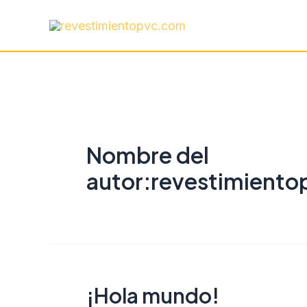
Ir
al
contenido
Nombre del
autor:revestimient
¡Hola mundo!